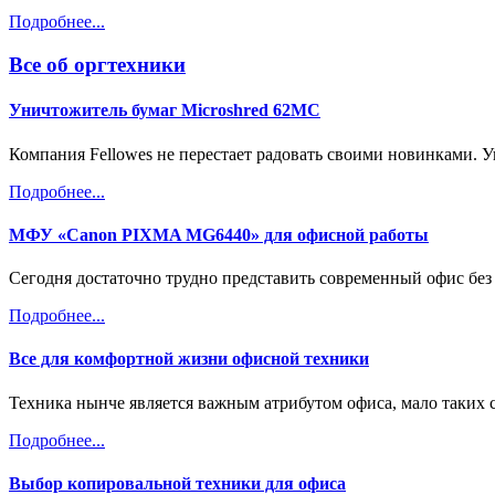
Подробнее...
Все об оргтехники
Уничтожитель бумаг Microshred 62MС
Компания Fellowes не перестает радовать своими новинками. 
Подробнее...
МФУ «Canon PIXMA MG6440» для офисной работы
Сегодня достаточно трудно представить современный офис без
Подробнее...
Все для комфортной жизни офисной техники
Техника нынче является важным атрибутом офиса, мало таких
Подробнее...
Выбор копировальной техники для офиса