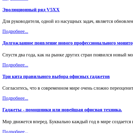
Эволюционный ряд V5XX
Для руководителя, одной из насущных задач, является обновле
Подробнее...
Долгожданное появление нового профессионального монито
Спустя два года, как на рынке других стран появился новый м
Подробнее...
Три кита правильного выбора офисных гаджетов
Согласитесь, что в современном мире очень сложно переоценит
Подробнее...
Гаджеты - помошники или новейшая офисная техника.
Мир движется вперед. Буквально каждый год в мире создается
Подробнее...