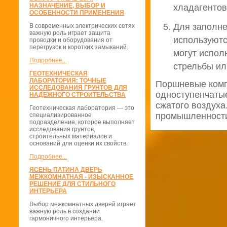
НАЗНАЧЕНИЕ, ВЫБОР И
хладагентов
ОСОБЕННОСТИ ПРИМЕНЕНИЯ
Для заполн
В современных электрических сетях
важную роль играет защита
используютс
проводки и оборудования от
перегрузок и коротких замыканий.
могут испол
Подробнее...
стрельбы ил
ГЕОТЕХНИЧЕСКАЯ
ЛАБОРАТОРИЯ: ТОЧНЫЕ
Поршневые комп
ИССЛЕДОВАНИЯ ГРУНТОВ ДЛЯ
одноступенчатые
НАДЕЖНОГО СТРОИТЕЛЬСТВА
сжатого воздух
Геотехническая лаборатория — это
промышленности 
специализированное
подразделение, которое выполняет
исследования грунтов,
строительных материалов и
оснований для оценки их свойств.
Подробнее...
ЯСЕНЬ ПАТИНА ДВЕРЬ
МЕЖКОМНАТНАЯ - ИЗЫСКАННОЕ
РЕШЕНИЕ ДЛЯ СТИЛЬНОГО
ИНТЕРЬЕРА
Выбор межкомнатных дверей играет
важную роль в создании
гармоничного интерьера.