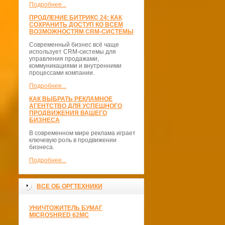
Подробнее...
ПРОДЛЕНИЕ БИТРИКС 24: КАК
СОХРАНИТЬ ДОСТУП КО ВСЕМ
ВОЗМОЖНОСТЯМ CRM-СИСТЕМЫ
Современный бизнес всё чаще
использует CRM-системы для
управления продажами,
коммуникациями и внутренними
процессами компании.
Подробнее...
КАК ВЫБРАТЬ РЕКЛАМНОЕ
АГЕНТСТВО ДЛЯ УСПЕШНОГО
ПРОДВИЖЕНИЯ ВАШЕГО
БИЗНЕСА
В современном мире реклама играет
ключевую роль в продвижении
бизнеса.
Подробнее...
ВСЕ ОБ ОРГТЕХНИКИ
УНИЧТОЖИТЕЛЬ БУМАГ
MICROSHRED 62MС