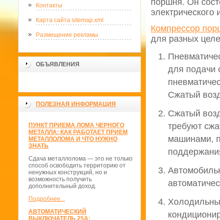
поршня. Он сост
Контакты
электрического 
Карта сайта sitemap.xml
Компрессор пор
Размещение рекламы
для разных целе
Пневматиче
ОБЪЯВЛЕНИЯ
для подачи 
пневматичес
Сжатый возд
ПОЛЕЗНАЯ ИНФОРМАЦИЯ
Сжатый возд
требуют сжа
ПУНКТ ПРИЕМА ЛОМА ЧЕРНОГО
МЕТАЛЛА: КАК РАБОТАЕТ ПРИЕМ
машинами, п
МЕТАЛЛОЛОМА И ЧТО НУЖНО
ЗНАТЬ
поддержания
Сдача металлолома — это не только
способ освободить территорию от
Автомобиль
ненужных конструкций, но и
возможность получить
автоматичес
дополнительный доход.
Подробнее...
Холодильные
АВТОМАТИЧЕСКИЙ
кондиционир
ВЫКЛЮЧАТЕЛЬ 25А: