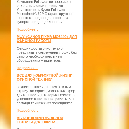
Компания Fellowes не перестает
радовать своими новинками.
Уничтожитель бумаг Fellowes
Microshred® 62MС гарантирует не
просто конфиденциальность, а
суперконфиденциальность.
Подробнее...
МФУ «CANON PIXMA MG6440» ДЛЯ
ОФИСНОЙ РАБОТЫ
Сегодня достаточно трудно
представить современный офис без
самого необходимого в нем
оборудования – принтера.
Подробнее...
ВСЕ ДЛЯ КОМФОРТНОЙ ЖИЗНИ
ОФИСНОЙ ТЕХНИКИ
Техника нынче является важным
атрибутом офиса, мало таких сфер
деятельности, в которых возможно
успешное выполнение работы без
помощи технических помощников.
Подробнее...
ВЫБОР КОПИРОВАЛЬНОЙ
ТЕХНИКИ ДЛЯ ОФИСА