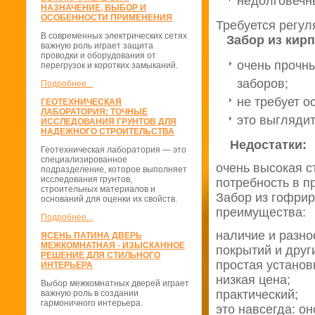
недолговечн
НАЗНАЧЕНИЕ, ВЫБОР И
ОСОБЕННОСТИ ПРИМЕНЕНИЯ
Требуется регул
В современных электрических сетях
Забор из кирп
важную роль играет защита
проводки и оборудования от
очень прочны
перегрузок и коротких замыканий.
заборов;
Подробнее...
не требует о
ГЕОТЕХНИЧЕСКАЯ
ЛАБОРАТОРИЯ: ТОЧНЫЕ
это выглядит
ИССЛЕДОВАНИЯ ГРУНТОВ ДЛЯ
НАДЕЖНОГО СТРОИТЕЛЬСТВА
Недостатки:
Геотехническая лаборатория — это
специализированное
очень высокая с
подразделение, которое выполняет
исследования грунтов,
потребность в п
строительных материалов и
Забор из гофрир
оснований для оценки их свойств.
преимущества:
Подробнее...
наличие и разно
ЯСЕНЬ ПАТИНА ДВЕРЬ
МЕЖКОМНАТНАЯ - ИЗЫСКАННОЕ
покрытий и друг
РЕШЕНИЕ ДЛЯ СТИЛЬНОГО
простая установ
ИНТЕРЬЕРА
низкая цена;
Выбор межкомнатных дверей играет
практический;
важную роль в создании
гармоничного интерьера.
это навсегда: он