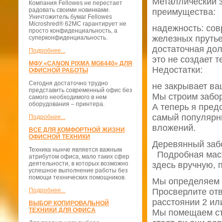
Металлический 
Компания Fellowes не перестает
радовать своими новинками.
преимущества:
Уничтожитель бумаг Fellowes
Microshred® 62MС гарантирует не
надежность: сов
просто конфиденциальность, а
железных прутье
суперконфиденциальность.
достаточная дол
Подробнее...
это не создает т
МФУ «CANON PIXMA MG6440» ДЛЯ
Недостатки:
ОФИСНОЙ РАБОТЫ
Сегодня достаточно трудно
не закрывает ва
представить современный офис без
Мы строим забор
самого необходимого в нем
оборудования – принтера.
А теперь я пред
самый популярн
Подробнее...
вложений.
ВСЕ ДЛЯ КОМФОРТНОЙ ЖИЗНИ
ОФИСНОЙ ТЕХНИКИ
Деревянный заб
Техника нынче является важным
Подробная масте
атрибутом офиса, мало таких сфер
деятельности, в которых возможно
здесь вручную, 
успешное выполнение работы без
помощи технических помощников.
Мы определяем 
Подробнее...
Просверлите отв
расстоянии 2 или
ВЫБОР КОПИРОВАЛЬНОЙ
ТЕХНИКИ ДЛЯ ОФИСА
Мы помещаем сто