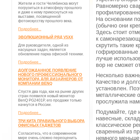
Жители и гости Челябинска могут
Равномерно свар
погрузиться в атмосферу прошлого
профилированно
и даже к нему прикоснуться на
выставке, посвященной
На основании п
фотоискусству прошлого века.
(обычно они кре
Подробнее...
Здесь стоит отм
ЭВОЛЮЦИОННЫЙ РЯД V5XX
к самонарезающ
скрутить такие 
Для руководителя, одной из
насущных задач, является
гофрированные л
обновление парка офисной техники.
лучше использов
Подробнее...
вор не сможет от
ДОЛГОЖДАННОЕ ПОЯВЛЕНИЕ
Несколько важн
НОВОГО ПРОФЕССИОНАЛЬНОГО
МОНИТОРА ДЛЯ ДИЗАЙНЕРОВ ОТ
Качество и долг
КОМПАНИИ BENQ
установлен. По
Спустя два года, как на рынке других
металлические 
стран появился новый монитор
BenQ PG2401P, его продажи только
прослужила нам
начнутся в России.
Подумайте, где 
Подробнее...
навесные, склад
ТРИ КИТА ПРАВИЛЬНОГО ВЫБОРА
классическое ре
ОФИСНЫХ ГАДЖЕТОВ
сваренный из п
Согласитесь, что в современном
немного меньше 
мире очень сложно переоценить