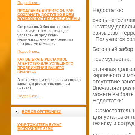
Подробнее...
Недостатки:
ПРОДЛЕНИЕ БИТРИКС 24: КАК
СОХРАНИТЬ ДОСТУП КО ВСЕМ
ВОЗМОЖНОСТЯМ CRM-СИСТЕМЫ
очень непривлек
Поэтому довольн
Современный бизнес всё чаще
использует CRM-системы для
связывают терр
управления продажами,
Получается соли
коммуникациями и внутренними
процессами компании.
Бетонный забор
Подробнее...
преимущества:
КАК ВЫБРАТЬ РЕКЛАМНОЕ
АГЕНТСТВО ДЛЯ УСПЕШНОГО
ПРОДВИЖЕНИЯ ВАШЕГО
отличная долгов
БИЗНЕСА
кирпичного и мо
В современном мире реклама играет
отсутствие забо
ключевую роль в продвижении
Впечатляет раз
бизнеса.
можете выбрать
Подробнее...
Недостатки:
Самостоятельно 
ВСЕ ОБ ОРГТЕХНИКИ
для установки т
технику и сотруд
УНИЧТОЖИТЕЛЬ БУМАГ
MICROSHRED 62MС