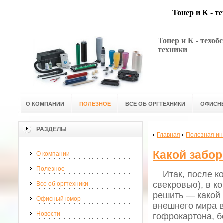
Тонер и К - т
Тонер и К - техо
техники
О КОМПАНИИ
ПОЛЕЗНОЕ
ВСЕ ОБ ОРГТЕХНИКИ
ОФИСН
РАЗДЕЛЫ
Главная
Полезная и
Какой забор
О компании
Полезное
Итак, после кон
свекровью), в к
Все об оргтехники
решить — какой 
Офисный юмор
внешнего мира в
Новости
гофрокартона, б