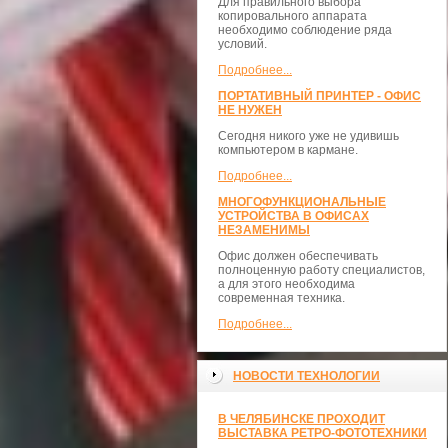
Для правильного выбора
копировального аппарата
необходимо соблюдение ряда
условий.
Подробнее...
ПОРТАТИВНЫЙ ПРИНТЕР - ОФИС
НЕ НУЖЕН
Сегодня никого уже не удивишь
компьютером в кармане.
Подробнее...
МНОГОФУНКЦИОНАЛЬНЫЕ
УСТРОЙСТВА В ОФИСАХ
НЕЗАМЕНИМЫ
Офис должен обеспечивать
полноценную работу специалистов,
а для этого необходима
современная техника.
Подробнее...
НОВОСТИ ТЕХНОЛОГИИ
В ЧЕЛЯБИНСКЕ ПРОХОДИТ
ВЫСТАВКА РЕТРО-ФОТОТЕХНИКИ