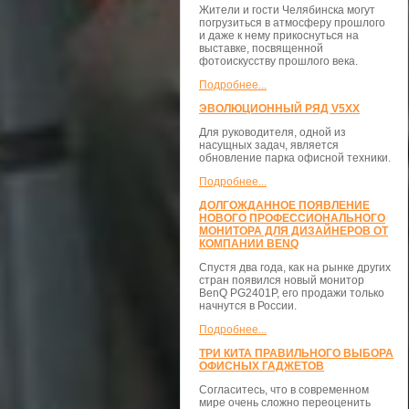
Жители и гости Челябинска могут
погрузиться в атмосферу прошлого
и даже к нему прикоснуться на
выставке, посвященной
фотоискусству прошлого века.
Подробнее...
ЭВОЛЮЦИОННЫЙ РЯД V5XX
Для руководителя, одной из
насущных задач, является
обновление парка офисной техники.
Подробнее...
ДОЛГОЖДАННОЕ ПОЯВЛЕНИЕ
НОВОГО ПРОФЕССИОНАЛЬНОГО
МОНИТОРА ДЛЯ ДИЗАЙНЕРОВ ОТ
КОМПАНИИ BENQ
Спустя два года, как на рынке других
стран появился новый монитор
BenQ PG2401P, его продажи только
начнутся в России.
Подробнее...
ТРИ КИТА ПРАВИЛЬНОГО ВЫБОРА
ОФИСНЫХ ГАДЖЕТОВ
Согласитесь, что в современном
мире очень сложно переоценить