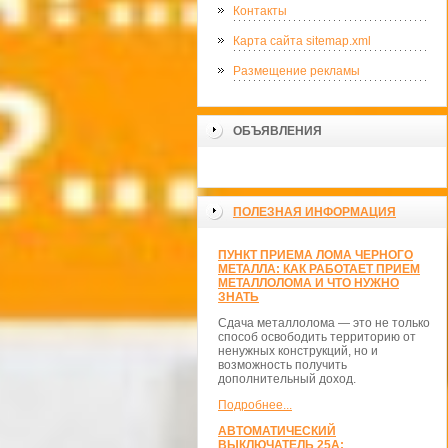
Контакты
Карта сайта sitemap.xml
Размещение рекламы
ОБЪЯВЛЕНИЯ
ПОЛЕЗНАЯ ИНФОРМАЦИЯ
ПУНКТ ПРИЕМА ЛОМА ЧЕРНОГО
МЕТАЛЛА: КАК РАБОТАЕТ ПРИЕМ
МЕТАЛЛОЛОМА И ЧТО НУЖНО
ЗНАТЬ
Сдача металлолома — это не только
способ освободить территорию от
ненужных конструкций, но и
возможность получить
дополнительный доход.
Подробнее...
АВТОМАТИЧЕСКИЙ
ВЫКЛЮЧАТЕЛЬ 25А: