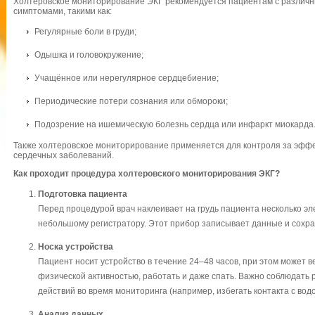
Холтеровское мониторирование ЭКГ рекомендуется пациентам с различ
симптомами, такими как:
Регулярные боли в груди;
Одышка и головокружение;
Учащённое или нерегулярное сердцебиение;
Периодические потери сознания или обмороки;
Подозрение на ишемическую болезнь сердца или инфаркт миокарда
Также холтеровское мониторирование применяется для контроля за эффе
сердечных заболеваний.
Как проходит процедура холтеровского мониторирования ЭКГ?
Подготовка пациента
Перед процедурой врач наклеивает на грудь пациента несколько эл
небольшому регистратору. Этот прибор записывает данные и сохра
Носка устройства
Пациент носит устройство в течение 24–48 часов, при этом может 
физической активностью, работать и даже спать. Важно соблюдать
действий во время мониторинга (например, избегать контакта с водо
Анализ данных