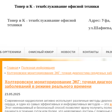
Тонер и К - техобслуживание офисной техники
Тонер и К - техобслуживание офисной
Адрес: Уфа,
техники
ул.Шафиева, 
Б ОРГТЕХНИКИ
ОФИСНЫЙ ЮМОР
НОВОСТИ
КОНТАКТЫ
РАЗ
Главная
Полезная информация
Холтеровское мониторирование ЭКГ: точная диагностика сердечных за
Холтеровское мониторирование ЭКГ: точная диагно
заболеваний в режиме реального времени
23.05.2025
Современная кардиология активно использует различные методы диагно
сердца, и один из самых эффективных и информативных методов — это
х
Этот неинвазивный и безопасный способ позволяет врачу получить полн
пациента в течение суток или более, что невозможно достичь с помощью 